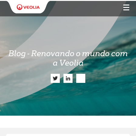
Blog - Renovando o mundo com
a Veolia
Twitter
LinkedIn
Share