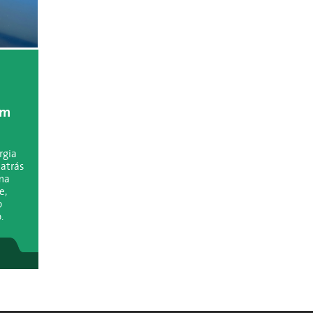
um
rgia
 atrás
uma
e,
o
.