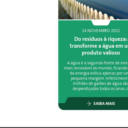
24 NOVEMBRO 2021
Do resíduos à riqueza:
transforme a água em 
produto valioso
A água é a segunda fonte de ene
mais renovável do mundo, ficando
da energia eólica apenas por 
pequena margem. Infelizment
milhões de galões de água sã
desperdiçados todos os anos, o
SAIBA MAIS