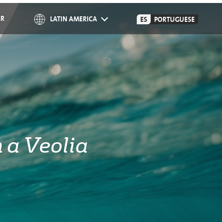
AR
LATIN AMERICA
ES
PORTUGUESE
 a Veolia