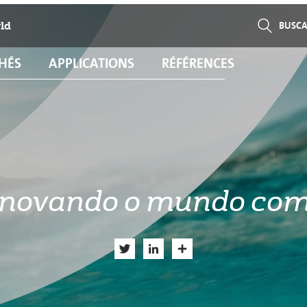
ld
BUSC
HÉS
APPLICATIONS
RÉFÉRENCES
enovando o mundo com
Twitter
LinkedIn
Share