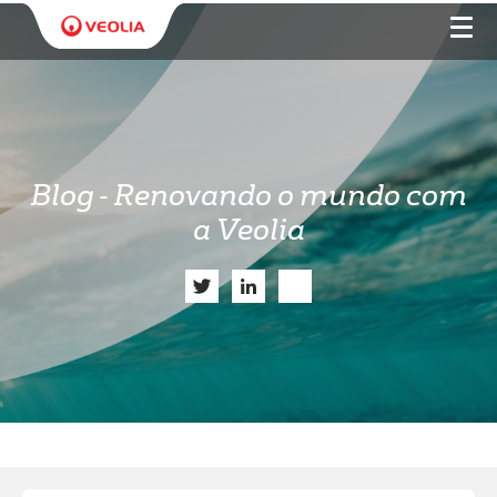
Blog - Renovando o mundo com
a Veolia
Twitter
LinkedIn
Share