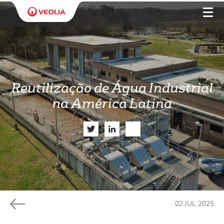
Reutilização de Água Industrial
na América Latina
Twitter
LinkedIn
Share
02 JUL. 2025